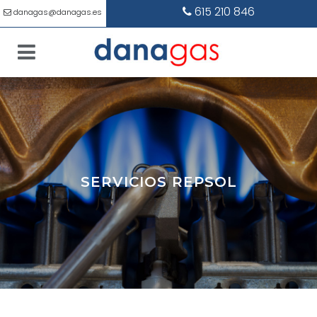
615 210 846
danagas@danagas.es
SERVICIOS REPSOL